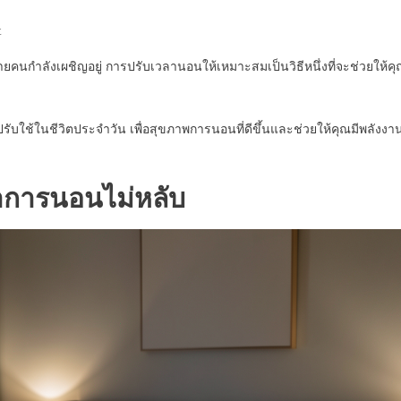
On
t
เปิด
คนกำลังเผชิญอยู่ การปรับเวลานอนให้เหมาะสมเป็นวิธีหนึ่งที่จะช่วยให้ค
วิธี
แก้!
7
ับใช้ในชีวิตประจำวัน เพื่อสุขภาพการนอนที่ดีขึ้นและช่วยให้คุณมีพลังงา
ทริค
บอก
ลา
าการนอนไม่หลับ
อาการ
นอน
ไม่
หลับ
อ่อนเพลีย
ตอน
เช้า
ช่วย
ปรับ
เวลา
นอน