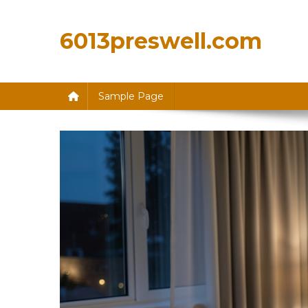
Skip
to
6013preswell.com
content
Sample Page