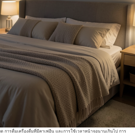
ให้
หลับ
สนิท
ตลอด
คืน
สุขภาพ
ดี
ขึ้น
ทันตา
การดื่มเครื่องดื่มที่มีคาเฟอีน และการใช้เวลาหน้าจอนานเกินไป การ